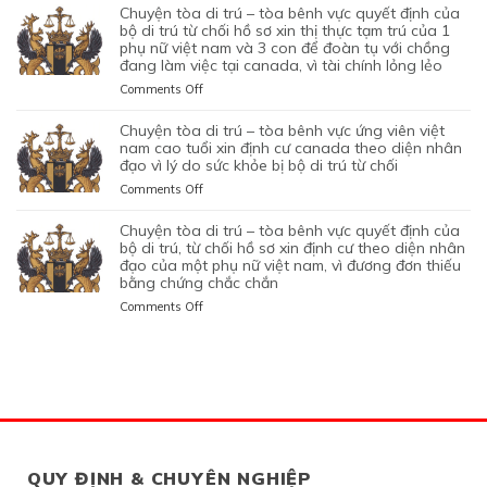
CAN
VIỆT
TÒA
NHÂN
KHỞI
chuyện tòa di trú – tòa bênh vực quyết định của
TỐT
CHỐI
THIỆP
NAM
DI
LÀ
NGHIỆP
bộ di trú từ chối hồ sơ xin thị thực tạm trú của 1
LỆNH
HỒ
QUYẾT
ĐANG
TRÚ
phụ nữ việt nam và 3 con để đoàn tụ với chồng
KHÔNG
START-
TRỤC
SƠ
ĐỊNH
TẠM
đang làm việc tại canada, vì tài chính lỏng lẻo
–
TRUNG
UP
XUẤT
XIN
CỦA
TRÚ
TÒA
THỰC
VISA,
TRƯỚC
GIA
on
Comments Off
BỘ
QUÁ
BÊNH
VÀ
CỦA
ĐÓ
HẠN
CHUYỆN
DI
HẠN
VỰC
VÌ
ỨNG
THAY
THỊ
TÒA
chuyện tòa di trú – tòa bênh vực ứng viên việt
TRÚ
TẠI
QUYẾT
MỤC
VIÊN
VÌ
THỰC
DI
nam cao tuổi xin định cư canada theo diện nhân
TỪ
CANADA,
ĐỊNH
TIÊU
NGƯỜI
NGHI
TẠM
TRÚ
đạo vì lý do sức khỏe bị bộ di trú từ chối
CHỐI
VÌ
CỦA
DI
VIỆT
NGỜ
TRÚ
–
HỒ
HỒ
on
Comments Off
BỘ
TRÚ
NAM
NHƯ
CỦA
TÒA
SƠ
SƠ
CHUYỆN
DI
DO
NHÂN
ĐƯƠNG
BÊNH
XIN
CHƯA
TÒA
chuyện tòa di trú – tòa bênh vực quyết định của
TRÚ
NỘP
VIÊN
ĐƠN
VỰC
THỊ
ĐỦ
DI
bộ di trú, từ chối hồ sơ xin định cư theo diện nhân
TỪ
GIẤY
DI
NGƯỜI
QUYẾT
THỰC
THUYẾT
TRÚ
đạo của một phụ nữ việt nam, vì đương đơn thiếu
CHỐI
TỜ
TRÚ
VIỆT
ĐỊNH
ĐỊNH
PHỤC
bằng chứng chắc chắn
–
HỒ
GIẢ
NAM,
CỦA
CƯ
TÒA
SƠ
MẠO
on
Comments Off
ĐANG
BỘ
THEO
BÊNH
XIN
CHUYỆN
CÓ
DI
DIỆN
VỰC
THỊ
TÒA
GIẤY
TRÚ
BẢO
ỨNG
THỰC
DI
PHÉP
TỪ
LÃNH
VIÊN
ĐỊNH
TRÚ
LÀM
CHỐI
CON
VIỆT
CƯ
–
VIỆC
HỒ
PHỤ
NAM
THEO
TÒA
MIỄN
SƠ
THUỘC
CAO
DIỆN
BÊNH
LMIA
XIN
CỦA
TUỔI
ĐẦU
VỰC
THEO
THỊ
MỘT
XIN
TƯ
QUYẾT
QUY ĐỊNH & CHUYÊN NGHIỆP
ĐIỀU
THỰC
PHỤ
ĐỊNH