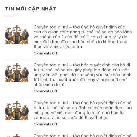
TIN MỚI CẬP NHẬT
chuyện tòa di trú – tòa ủng hộ quyết định của
của cơ quan chức năng từ chối hồ sơ xin bảo lãnh
vợ chồng của 1 cặp đôi có 1 con chung, vì lý do
mục đích ban đầu của hôn nhân là không trung
thực và vì mục tiêu di trú
on
Comments Off
CHUYỆN
TÒA
chuyện tòa di trú – tòa bác quyết định của bộ di
DI
trú từ chối hồ sơ xin giấy phép lao động của một
TRÚ
ứng viên việt nam, đã tin tưởng vào sự chấp hành
tốt lệnh trục xuất trước đó thay vì nghi ngờ như
–
nhân viên di trú
TÒA
ỦNG
on
Comments Off
HỘ
CHUYỆN
QUYẾT
TÒA
chuyện tòa di trú – tòa ủng hộ quyết định của bộ
ĐỊNH
DI
di trú từ chối hồ sơ xin định cư diện nhân đạo, của
CỦA
TRÚ
một phụ nữ việt nam đang tạm trú quá hạn tại
CỦA
canada, vì hồ sơ chưa đủ thuyết phục
–
CƠ
TÒA
on
Comments Off
QUAN
BÁC
CHUYỆN
CHỨC
QUYẾT
TÒA
chuyện tòa di trú – tòa ủng hộ quyết định của bộ
NĂNG