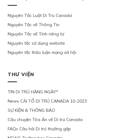
QUEBEC,
ĐỊNH
LUẬT
TẠM
NỮ
CƯ
VÌ
CỦA
C11
TRÚ
GỐC
CANADA
ỨNG
BỘ
CỦA
CỦA
VIỆT
Nguyên Tắc Luật Di Trú Canada
THEO
VIÊN
DI
LUẬT
1
NAM,
DIỆN
KHÔNG
TRÚ,
DI
PHỤ
Nguyên Tắc về Thông Tin
VÌ
NHÂN
CHỨNG
TỪ
TRÚ
NỮ
ỨNG
ĐẠO
MINH
CHỐI
Nguyên Tắc về Tính riêng tư
CANADA
VIỆT
VIÊN
VÌ
ĐƯỢC
HỒ
NAM
CHỈ
LÝ
Ý
Nguyên tắc sử dụng website
SƠ
VÀ
YÊU
DO
ĐỊNH
XIN
3
CẦU
SỨC
Nguyên tắc thảo luận mạng xã hội
CƯ
ĐỊNH
CON
XEM
KHỎE
TRÚ
CƯ
ĐỂ
XÉT
BỊ
LÂU
THEO
ĐOÀN
LẠI
BỘ
DÀI
DIỆN
TỤ
MỨC
DI
THƯ VIỆN
TẠI
NHÂN
VỚI
ĐỘ
TRÚ
QUEBEC
ĐẠO
CHỒNG
CÁC
TỪ
CỦA
ĐANG
CHỨNG
CHỐI
MỘT
TIN DI TRÚ HÀNG NGÀY*
LÀM
CỨ
PHỤ
VIỆC
News CẢI TỔ DI TRÚ CANADA 10-2023
NỮ
TẠI
VIỆT
CANADA,
SỰ KIỆN & THÔNG BÁO
NAM,
VÌ
VÌ
TÀI
Câu chuyện Tòa Án về Di trú Canada
ĐƯƠNG
CHÍNH
ĐƠN
LỎNG
FAQs Câu hỏi Di trú thường gặp
THIẾU
LẺO
BẰNG