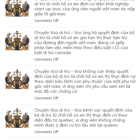
ĐỊNH
DI
di trú từ chối hồ sơ xin định cư diện khởi nghiệp
TỪ
CỦA
TRÚ
start-up visa, của ứng viên người việt nam do nộp
CHỐI
BỘ
giấy tờ giả mạo
–
HỒ
DI
TÒA
SƠ
on
Comments Off
TRÚ
ỦNG
XIN
CHUYỆN
TỪ
HỘ
BẢO
TÒA
chuyện tòa di trú – tòa ủng hộ quyết định của bộ
CHỐI
QUYẾT
LÃNH
DI
di trú từ chối hồ sơ xin gia hạn thị thực tạm trú
HỒ
ĐỊNH
VỢ
TRÚ
của đương đơn người việt nam, đang có giấy
SƠ
CỦA
phép làm việc miễn lmia theo điều luật c11 của
CHỒNG
–
XIN
BỘ
luật di trú canada
CỦA
TÒA
GIẤY
DI
1
ỦNG
PHÉP
on
Comments Off
TRÚ
CẶP
HỘ
LAO
CHUYỆN
TỪ
ĐÔI
QUYẾT
ĐỘNG
TÒA
chuyện tòa di trú – tòa không can thiệp quyết
CHỐI
CÓ
ĐỊNH
CỦA
DI
định của bộ di trú từ chối hồ sơ xin thị thực định cư
HỒ
1
CỦA
MỘT
TRÚ
theo diện bảo lãnh con phụ thuộc của một phụ nữ
SƠ
CON
BỘ
gốc việt nam, vì ứng viên chỉ yêu cầu xem xét lại
ỨNG
–
XIN
CHUNG,
DI
mức độ các chứng cứ
VIÊN
TÒA
ĐỊNH
VÌ
TRÚ
VIỆT
ỦNG
on
Comments Off
CƯ
LÝ
TỪ
NAM,
HỘ
CHUYỆN
DIỆN
DO
CHỐI
ĐÃ
QUYẾT
TÒA
NHÂN
chuyện tòa di trú – tòa bênh vực quyết định của
MỤC
HỒ
TIN
ĐỊNH
DI
ĐẠO,
bộ di trú từ chối hồ sơ xin thị thực định cư theo
ĐÍCH
SƠ
TƯỞNG
CỦA
TRÚ
diện đầu tư quebec, vì ứng viên không chứng
CỦA
BAN
XIN
VÀO
BỘ
minh được ý định cư trú lâu dài tại quebec
–
MỘT
ĐẦU
ĐỊNH
SỰ
DI
TÒA
PHỤ
on
Comments Off
CỦA
CƯ
CHẤP
TRÚ
KHÔNG
NỮ
CHUYỆN
HÔN
DIỆN
HÀNH
TỪ