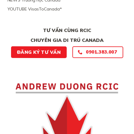
NEWS Trường học Canada
CHỨNG
YOUTUBE VisasToCanada*
CHẮC
CHẮN
TƯ VẤN CÙNG RCIC
CHUYÊN GIA DI TRÚ CANADA
ĐĂNG KÝ TƯ VẤN
0901.383.007