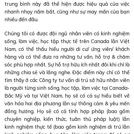
trung bình này đã thể hiện được hiệu quả của việc
nhanh nhạy nắm bắt, cũng như sự may mắn của bạn
nhiều đến đâu.
Chúng tôi
có được đội ngũ nhân viên có kinh nghiệm
sống, làm việc, học tập thực tế trên Canada lẫn Việt
Nam, có thể thấu hiểu người di cư/ ứng viên/ khách
hàng và có thể đưa ra những tư vấn, hỗ trợ & chăm
sóc phù hợp nhất. Sự hỗ trợ hữu ích nhất đôi khi chỉ là
những chia sẻ và lắng nghe. Đặc điểm này chỉ có thể
tìm thấy ở các Công ty tư vấn di trú sở hữu nhân viên
là người từng sinh sống, học tập, làm việc tại Canada-
Bắc Mỹ và tại Việt Nam, họ sẽ có cả sự hiểu biết về
văn hóa hai địa phương lẫn sự thông cảm & yêu mến
đồng hương. Họ sẽ có cả tính hợp pháp (bao gồm
chuyên nghiệp, kiến thức, tuân thủ pháp luật) lẫn
kinh nghiệm thực tế (bao gồm kinh nghiệm di trú lẫn