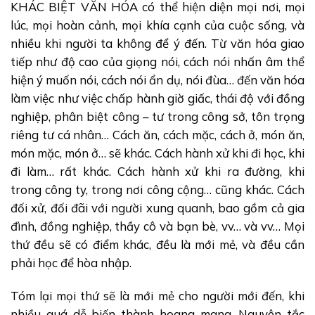
KHÁC BIỆT VĂN HÓA có thể hiện diện mọi nơi, mọi
lúc, mọi hoàn cảnh, mọi khía cạnh của cuộc sống, và
nhiều khi người ta không để ý đến. Từ văn hóa giao
tiếp như độ cao của giọng nói, cách nói nhấn âm thể
hiện ý muốn nói, cách nói ẩn dụ, nói đùa… đến văn hóa
làm việc như việc chấp hành giờ giấc, thái độ với đồng
nghiệp, phân biệt công – tư trong công sở, tôn trọng
riêng tư cá nhân… Cách ăn, cách mặc, cách ở, món ăn,
món mặc, món ở… sẽ khác. Cách hành xử khi đi học, khi
đi làm… rất khác. Cách hành xử khi ra đường, khi
trong công ty, trong nơi công cộng… cũng khác. Cách
đối xử, đối đãi với người xung quanh, bao gồm cả gia
đình, đồng nghiệp, thầy cô và bạn bè, vv… và vv… Mọi
thứ đều sẽ có điểm khác, đều là mới mẻ, và đều cần
phải học để hòa nhập.
Tóm lại mọi thứ sẽ là mới mẻ cho người mới đến, khi
nhiều quá dễ biến thành hoang mang. Nguyên tắc