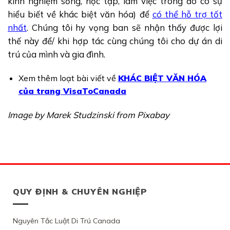
kinh nghiệm sống, học tập, làm việc trong đó có sự
hiểu biết về khác biệt văn hóa) để
có thể hỗ trợ tốt
nhất
. Chúng tôi hy vọng ban sẽ nhận thấy được lợi
thế này để/ khi hợp tác cùng c
húng tôi
cho dự án di
trú của mình và gia đình.
Xem thêm loạt bài viết về
KHÁC BIỆT VĂN HÓA
của trang VisaToCanada
Image by Marek Studzinski from Pixabay
QUY ĐỊNH & CHUYÊN NGHIỆP
Nguyên Tắc Luật Di Trú Canada