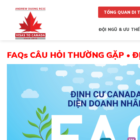
Skip
to
TỔNG QUAN DI 
content
ĐỘI NGŨ & ƯU THẾ
FAQs CÂU HỎI THƯỜNG GẶP • 