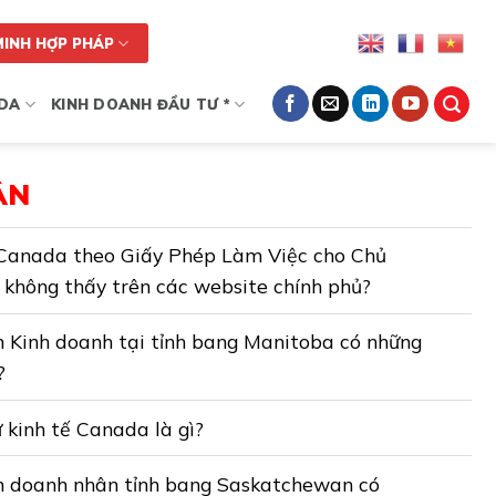
MINH HỢP PHÁP
DA
KINH DOANH ĐẦU TƯ *
ÂN
ú Canada theo Giấy Phép Làm Việc cho Chủ
không thấy trên các website chính phủ?
n Kinh doanh tại tỉnh bang Manitoba có những
?
ư kinh tế Canada là gì?
n doanh nhân tỉnh bang Saskatchewan có